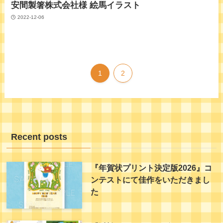
安間製箸株式会社様 絵馬イラスト
2022-12-06
1
2
Recent posts
『年賀状プリント決定版2026』コ
ンテストにて佳作をいただきまし
た